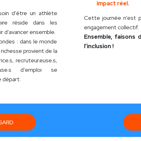
impact réel.
soin d’être un athlète
Cette journée n’est 
toire réside dans les
engagement collectif.
sir d’avancer ensemble.
Ensemble, faisons 
ondes : dans le monde
l’inclusion !
 richesse provient de la
rice.s, recruteur.euse.s,
euse.s d’emploi se
 départ.
SARD