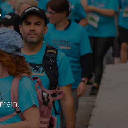
é
 main,